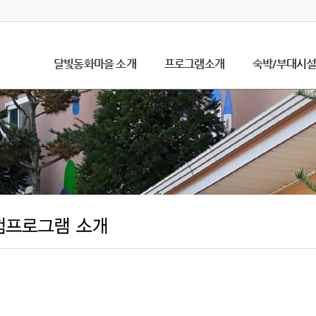
달빛동화마을 소개
프로그램소개
숙박/부대시