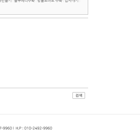
묵만들기
블루베리수확
방울토마토 수확
감자캐기
|
|
|
|