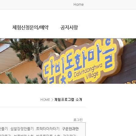
Home
설
체험신청문의/예약
공지사항
만들기
섬쌀강정만들기
트랙타마차타기
구운한과만
|
|
|