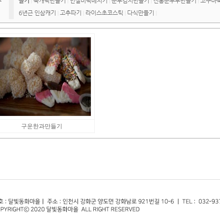
류
들기
쑥개떡만들기
인절미떡메치기
순무김치만들기
전통순두부만들기
고구마
|
|
|
|
|
6년근 인삼캐기
고추따기
라이스초코스틱
다식만들기
|
|
|
|
구운한과만들기