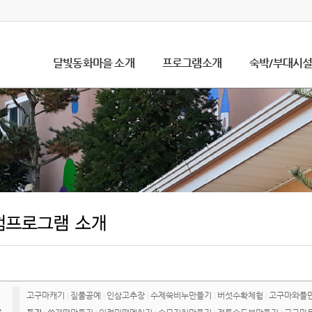
달빛동화마을 소개
프로그램소개
숙박/부대시
고구마캐기
짚풀공예
인삼고추장
수제쑥비누만들기
버섯수확체험
고구마와플
|
|
|
|
|