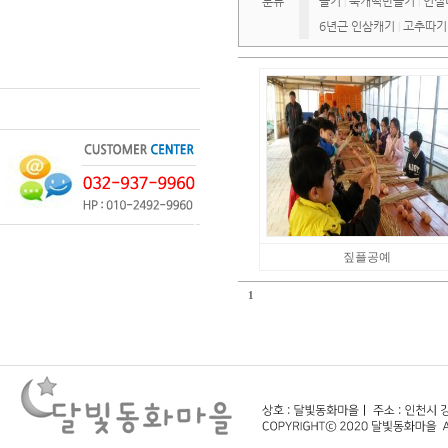
분류
들기
쑥개떡만들기
인절
|
|
6년근 인삼캐기
고추따기
|
짚플공예
1