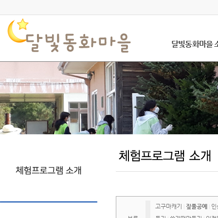
달빛동화마을 
고구마캐기
짚풀공예
인
|
|