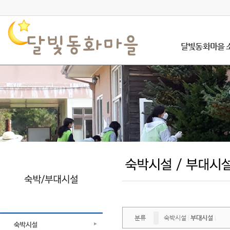
달빛동화마을 
분류
숙박시설
부대시설
|
|