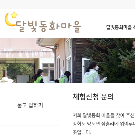
달빛동화마을 