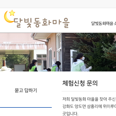
달빛동화마을 