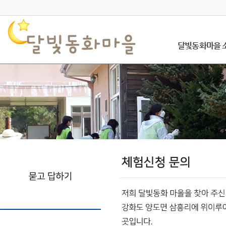
달빛동화마을 