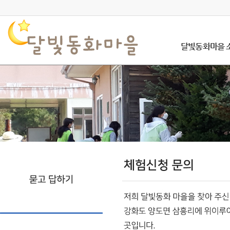
달빛동화마을 