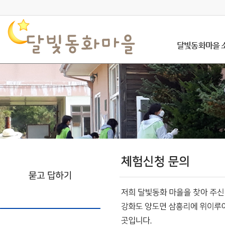
달빛동화마을 