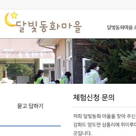
달빛동화마을 