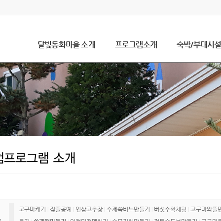
달빛동화마을 소개
프로그램소개
숙박/부대시
고구마캐기
짚풀공예
인삼고추장
수제쑥비누만들기
버섯수확체험
고구마와플
|
|
|
|
|