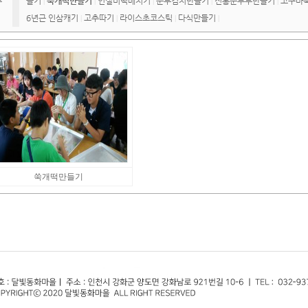
류
들기
쑥개떡만들기
인절미떡메치기
순무김치만들기
전통순두부만들기
고구마
|
|
|
|
|
6년근 인삼캐기
고추따기
라이스초코스틱
다식만들기
|
|
|
|
쑥개떡만들기