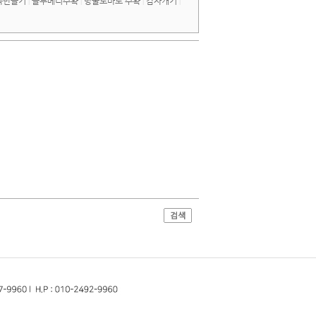
묵만들기
블루베리수확
방울토마토 수확
감자캐기
|
|
|
|