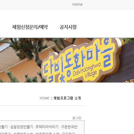
Home
설
체험신청문의/예약
공지사항
만들기
섬쌀강정만들기
트랙타마차타기
구운한과만
|
|
|