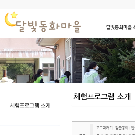
달빛동화마을 
고구마캐기
짚풀공예
인
|
|