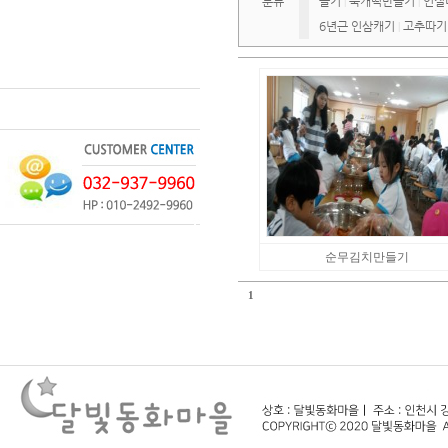
분류
들기
쑥개떡만들기
인절
|
|
6년근 인삼캐기
고추따기
|
순무김치만들기
1