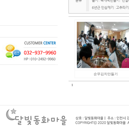
분류
들기
쑥개떡만들기
인절
|
|
6년근 인삼캐기
고추따기
|
순무김치만들기
1