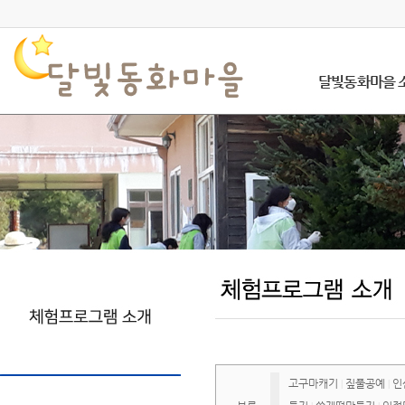
달빛동화마을 
고구마캐기
짚풀공예
인
|
|