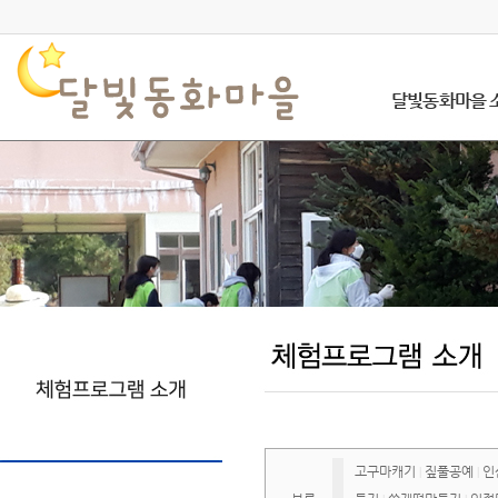
달빛동화마을 
고구마캐기
짚풀공예
인
|
|