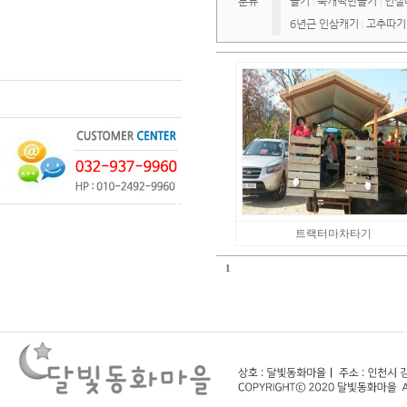
분류
들기
쑥개떡만들기
인절
|
|
6년근 인삼캐기
고추따기
|
트랙터마차타기
1