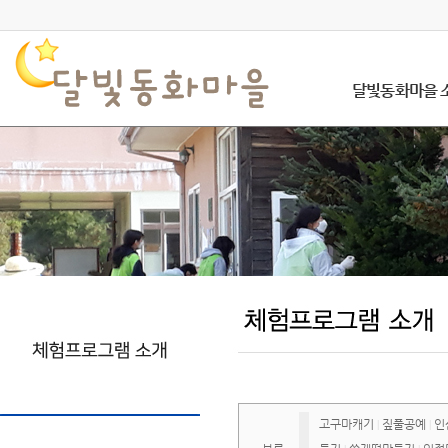
달빛동화마을 
고구마캐기
짚풀공예
인
|
|