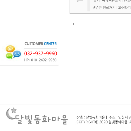
분류
들기
쑥개떡만들기
인절
|
|
6년근 인삼캐기
고추따기
|
1