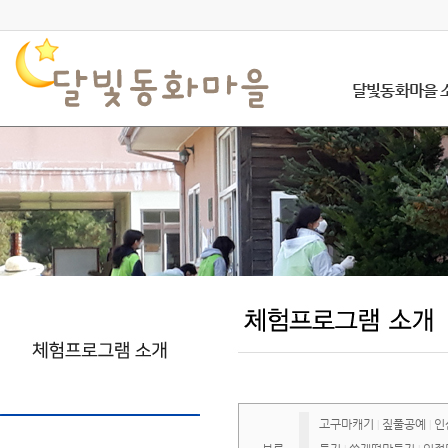
달빛동화마을 
고구마캐기
짚풀공예
인
|
|