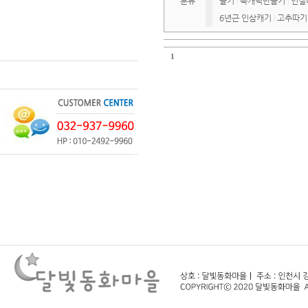
분류
들기
쑥개떡만들기
인절
|
|
6년근 인삼캐기
고추따기
|
1