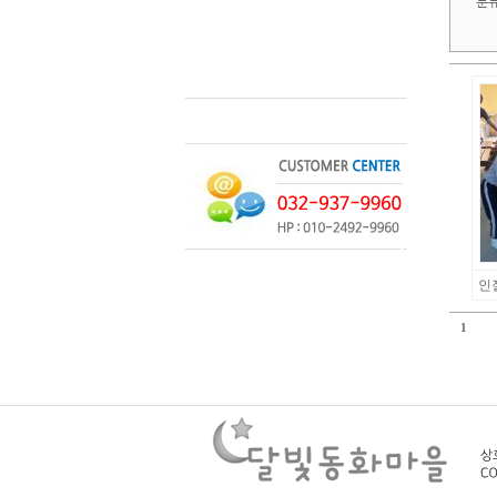
분
인
1