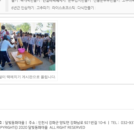
류
들기
쑥개떡만들기
인절미떡메치기
순무김치만들기
전통순두부만들기
고구마
|
|
|
|
|
6년근 인삼캐기
고추따기
라이스초코스틱
다식만들기
|
|
|
|
절미 뗙메치기 게시판으로 올립니다.