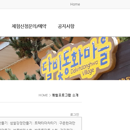
Home
설
체험신청문의/예약
공지사항
만들기
섬쌀강정만들기
트랙타마차타기
구운한과만
|
|
|