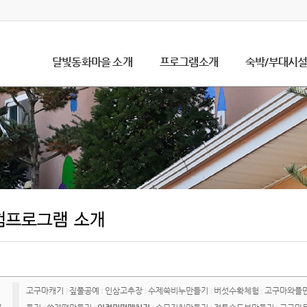
달빛동화마을 소개
프로그램소개
숙박/부대시
고구마캐기
짚풀공예
인삼고추장
수제쑥비누만들기
버섯수확체험
고구마와플
|
|
|
|
|