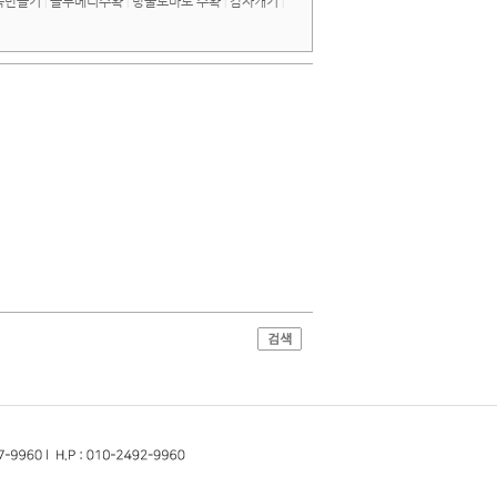
묵만들기
블루베리수확
방울토마토 수확
감자캐기
|
|
|
|