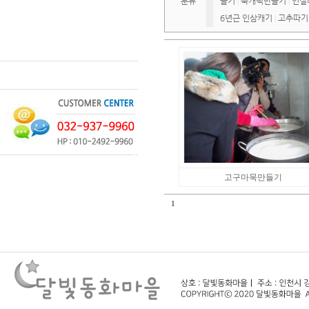
분류
들기
쑥개떡만들기
인절
|
|
6년근 인삼캐기
고추따기
|
고구마묵만들기
1