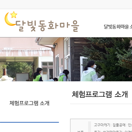
달빛동화마을 
고구마캐기
짚풀공예
인
|
|