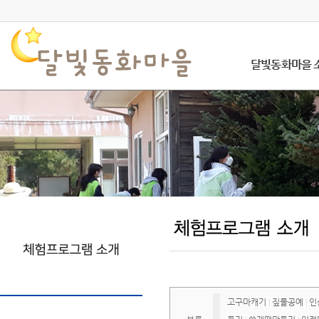
달빛동화마을 
고구마캐기
짚풀공예
인
|
|