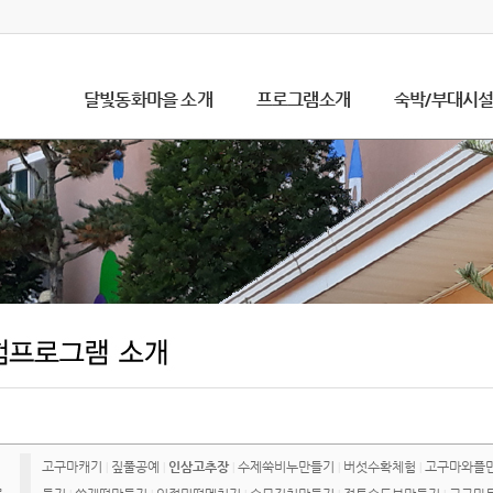
달빛동화마을 소개
프로그램소개
숙박/부대시
고구마캐기
짚풀공예
인삼고추장
수제쑥비누만들기
버섯수확체험
고구마와플
|
|
|
|
|