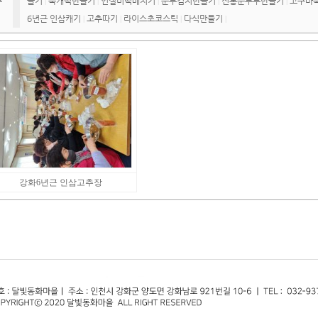
류
들기
쑥개떡만들기
인절미떡메치기
순무김치만들기
전통순두부만들기
고구마
|
|
|
|
|
6년근 인삼캐기
고추따기
라이스초코스틱
다식만들기
|
|
|
|
강화6년근 인삼고추장