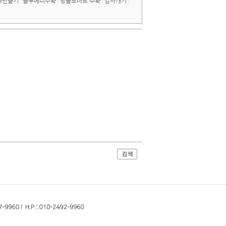
묵만들기
블루베리수확
방울토마토 수확
감자캐기
|
|
|
|