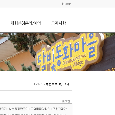
Home
설
체험신청문의/예약
공지사항
만들기
섬쌀강정만들기
트랙타마차타기
구운한과만
|
|
|