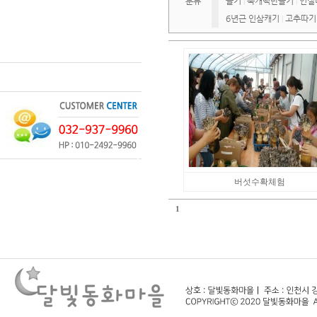
분류
들기
쑥개떡만들기
인절
|
|
6년근 인삼캐기
고추따기
|
버섯수확체험
1