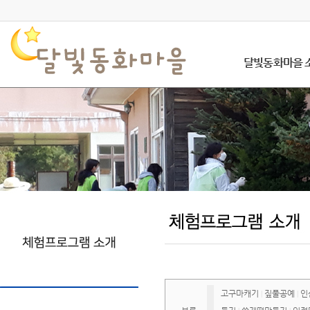
달빛동화마을 
고구마캐기
짚풀공예
인
|
|